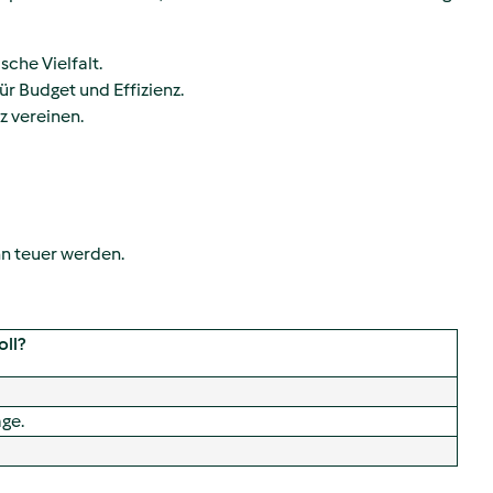
che Vielfalt.
r Budget und Effizienz.
z vereinen.
nn teuer werden.
oll?
age.