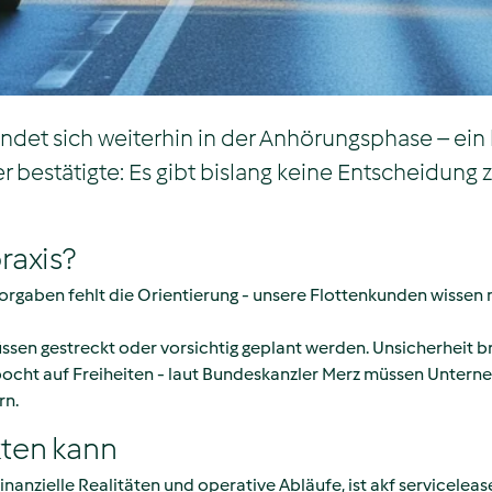
det sich weiterhin in der Anhörungsphase – ein 
er bestätigte: Es gibt bislang keine Entscheidun
raxis?
Vorgaben fehlt die Orientierung - unsere Flottenkunden wissen
üssen gestreckt oder vorsichtig geplant werden. Unsicherheit 
pocht auf Freiheiten - laut Bundeskanzler Merz müssen Untern
rn.
kten kann
 finanzielle Realitäten und operative Abläufe, ist akf servicelea