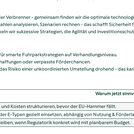
er Verbrenner - gemeinsam finden wir die optimale technologis
len analysieren, Szenarien rechnen - das schafft Sicherheit fü
ln wir sukzessive Strategien, die Agilität und Investitionsschut
 für smarte Fuhrparkstrategien auf Verhandlungsniveau.
Beschaffungen oder verpasste Förderchancen.
 das Risiko einer unkoordinierten Umstellung drohend - das ka
Warum jetzt sinnv
 und Kosten strukturieren, bevor der EU-Hammer fällt.
der E-Typen gezielt einsetzen, abhängig von Nutzung & Förderl
bleiben, wenn Regulatorik konkret wird mit planbarem Budget.